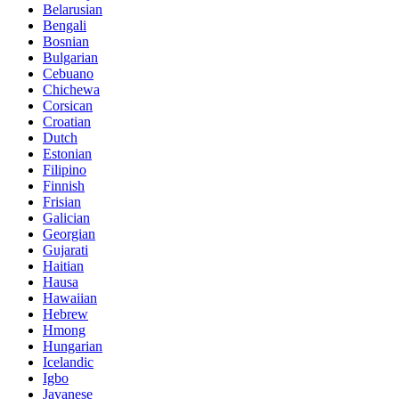
Belarusian
Bengali
Bosnian
Bulgarian
Cebuano
Chichewa
Corsican
Croatian
Dutch
Estonian
Filipino
Finnish
Frisian
Galician
Georgian
Gujarati
Haitian
Hausa
Hawaiian
Hebrew
Hmong
Hungarian
Icelandic
Igbo
Javanese