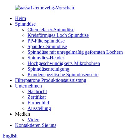
Heim
Spinndüse
Chemiefaser-Spinndüse
Kreisförmiges Loch Spinndüse
PP-Filterspinndüse
Spandex-Spinndüse
Spinndüse mit unregelmäßig geformten Löchern
Spinnvlies-Header
Hochgeschwindigkeits-Mikrobohren
Spinndüsenreinigung
Kundenspezifische Spinndüsenserie
Filterpatrone Produktionsausrüstung
Unternehmen
Nachricht
Zertifikat
Firmenbild
Ausstellung
Medien
Video
Kontaktieren Sie uns
English