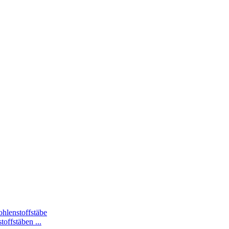
offstäben ...