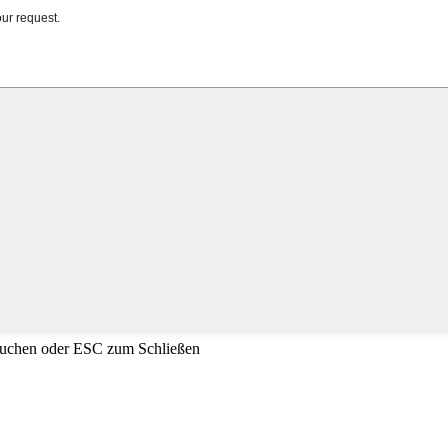
Suchen oder ESC zum Schließen