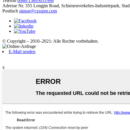
Telefon
0086-15895031998
Adresse
Nr. 355 Longjin Road, Schienenverkehrs-Industriepark, Sta
Postfach
simon@czsspm.com
© Copyright – 2010–2021: Alle Rechte vorbehalten.
E-Mail senden
x