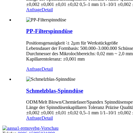
±0,002 ±0,001 ±0,01 ±0,02 0,5–1 mm 1/1–10/1 ±0,002 
Anfrage
Detail
PP-Filterspinndüse
Positionsgenauigkeit ∶± 2μm für Werkstückgröße
Lebensdauer der Formbasis: 500.000–3.000.000 Schüss
Durchmesser des Mikrolochbereichs: 0,02 mm ~ 2,0 mm
Kapillarentoleranz: ±0,001 mm
Anfrage
Detail
Schmelzblas-Spinndüse
ODM/Melt Blown/Chemiefaser/Spandex Spinndüsenspezif
Länge der Spinndüsenkapillaren Toleranz Präzise Qualit
±0,002 ±0,001 ±0,01 ±0,02 0,5–1 mm 1/1–10/1 ±0,002 
Anfrage
Detail